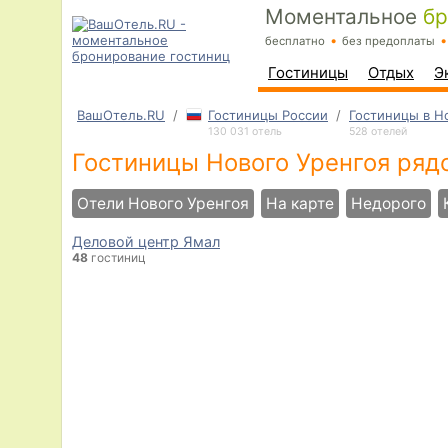
Моментальное
бр
•
•
бесплатно
без предоплаты
Гостиницы
Отдых
Э
ВашОтель.RU
/
Гостиницы России
/
Гостиницы в Н
130 031 отель
528 отелей
Гостиницы Нового Уренгоя ряд
Отели Нового Уренгоя
На карте
Недорого
Деловой центр Ямал
48
гостиниц