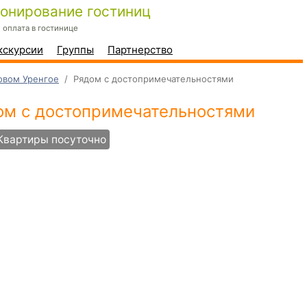
онирование гостиниц
оплата в гостинице
кскурсии
Группы
Партнерство
овом Уренгое
/
Рядом с достопримечательностями
ом с достопримечательностями
Квартиры посуточно